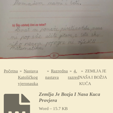
Početna
»
Nastava
»
Razredna
»
4.
»
ZEMLJA JE
Katoličkog
nastava
razred
NAŠA I BOŽJA
vjeronauka
KUĆA
Zemlja Je Bozja I Nasa Kuca
Provjera
Word – 15.7 KB