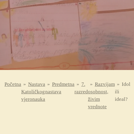
Početna
»
Nastava
»
Predmetna
»
7.
»
Razvijam
»
Idol
Katoličkog
nastava
razred
osobnost,
ili
vjeronauka
živim
ideal?
vrednote