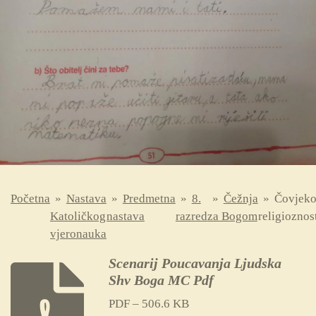
Početna
»
Nastava
»
Predmetna
»
8.
»
Čežnja
»
Čovjek
Katoličkog
nastava
razred
za Bogom
religioznos
vjeronauka
Scenarij Poucavanja Ljudska
Shv Boga MC Pdf
PDF – 506.6 KB