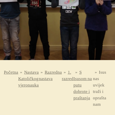
Početna
»
Nastava
»
Razredna
»
1.
»
S
»
Isus
Katoličkog
nastava
razred
Isusom na
nas
vjeronauka
putu
uvijek
dobrote i
traži i
praštanja
oprašta
nam