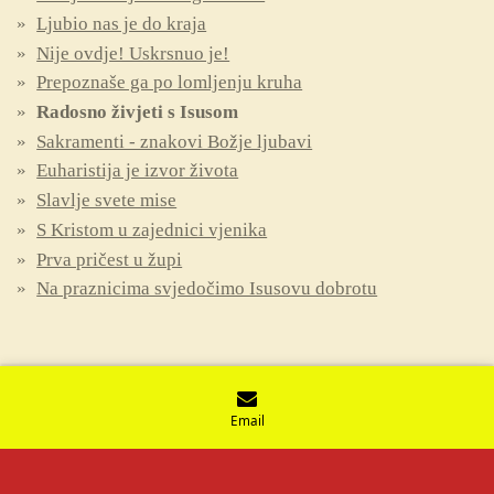
Ljubio nas je do kraja
Nije ovdje! Uskrsnuo je!
Prepoznaše ga po lomljenju kruha
Radosno živjeti s Isusom
Sakramenti - znakovi Božje ljubavi
Euharistija je izvor života
Slavlje svete mise
S Kristom u zajednici vjenika
Prva pričest u župi
Na praznicima svjedočimo Isusovu dobrotu
Email
© 2021 - 2026 Vjeronaučne iskrice
Powered by
Webador