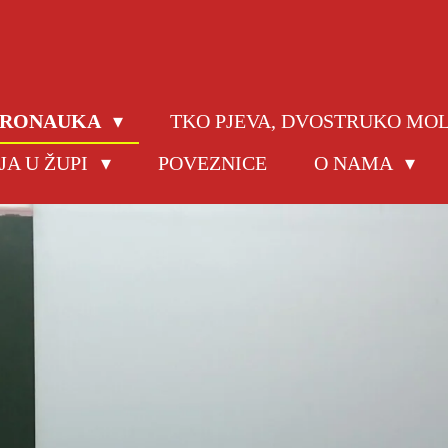
JERONAUKA
TKO PJEVA, DVOSTRUKO MO
JA U ŽUPI
POVEZNICE
O NAMA