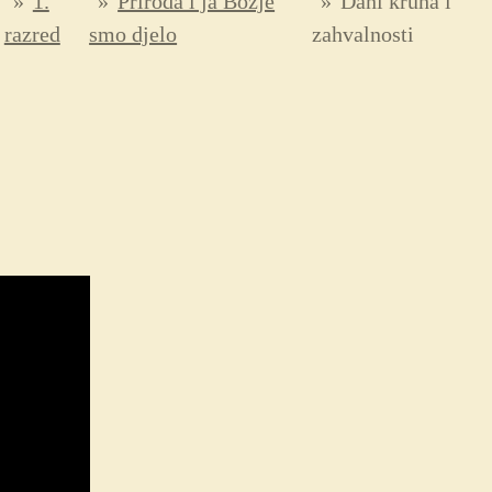
»
1.
»
Priroda i ja Božje
»
Dani kruha i
razred
smo djelo
zahvalnosti