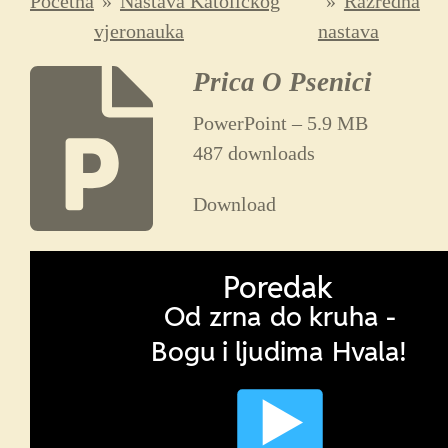
Početna
»
Nastava Katoličkog
»
Razredna
vjeronauka
nastava
Prica O Psenici
PowerPoint – 5.9 MB
487 downloads
Download