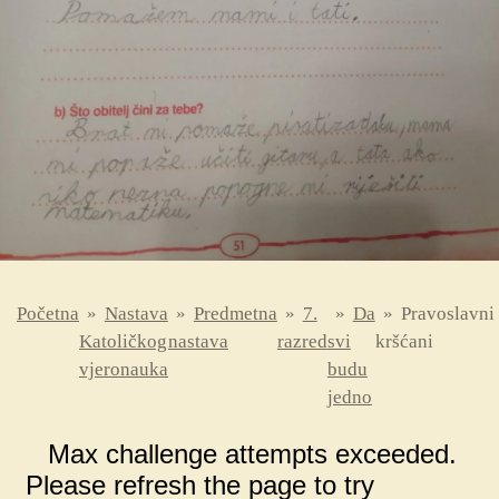
Početna
»
Nastava
»
Predmetna
»
7.
»
Da
»
Pravoslavni
Katoličkog
nastava
razred
svi
kršćani
vjeronauka
budu
jedno