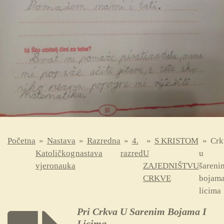
Početna
»
Nastava
»
Razredna
»
4.
»
S KRISTOM
»
Crk
Katoličkog
nastava
razred
U
u
vjeronauka
ZAJEDNIŠTVU
šareni
CRKVE
bojama
licima
Pri Crkva U Sarenim Bojama I
Licima