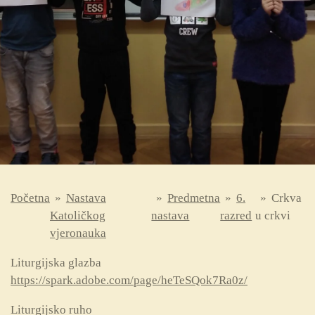
Početna
»
Nastava
»
Predmetna
»
6.
»
Crkva
Katoličkog
nastava
razred
u crkvi
vjeronauka
Liturgijska glazba
https://spark.adobe.com/page/heTeSQok7Ra0z/
Liturgijsko ruho