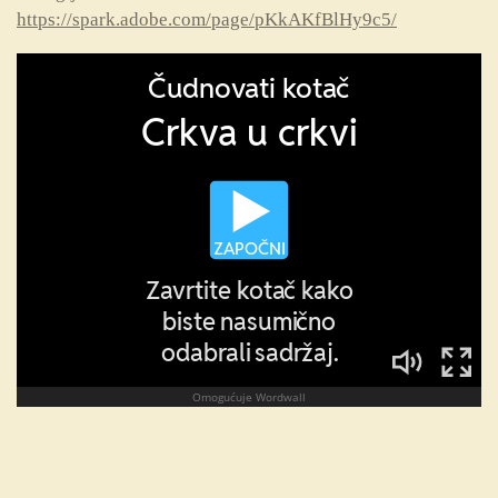
https://spark.adobe.com/page/pKkAKfBlHy9c5/