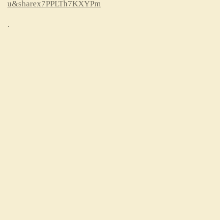
u&sharex7PPLTh7KXYPm
.