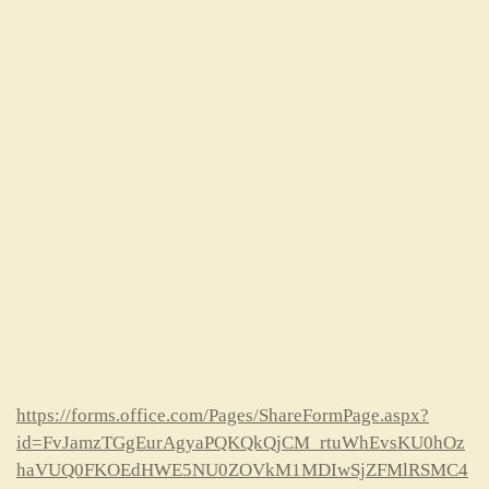
https://forms.office.com/Pages/ShareFormPage.aspx?
id=FvJamzTGgEurAgyaPQKQkQjCM_rtuWhEvsKU0hOz
haVUQ0FKOEdHWE5NU0ZOVkM1MDIwSjZFMlRSMC4