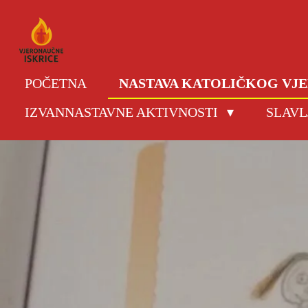
Skip
to
main
content
POČETNA
NASTAVA KATOLIČKOG V
IZVANNASTAVNE AKTIVNOSTI
SLAVL