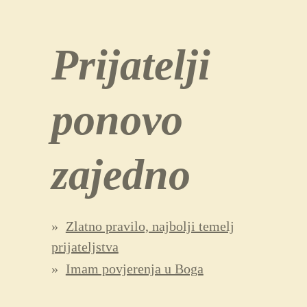
Prijatelji
ponovo
zajedno
Zlatno pravilo, najbolji temelj
prijateljstva
Imam povjerenja u Boga