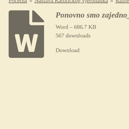
Početna
»
Nastava Katoličkog vjeronauka
»
Razre
Ponovno smo zajedn
Word – 686.7 KB
567 downloads
Download