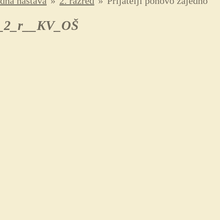
dna nastava
»
2. razred
»
Prijatelji ponovo zajedno
o_2_r__KV_OŠ