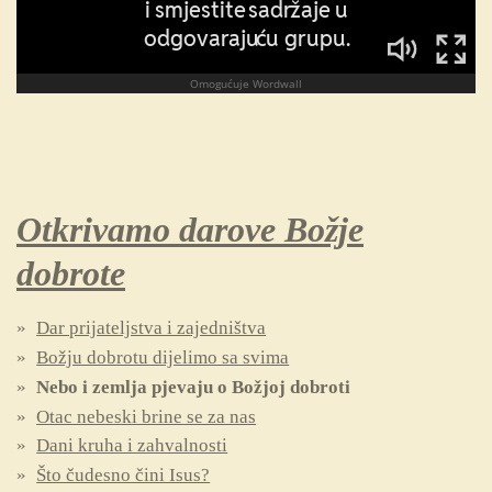
Otkrivamo darove Božje
dobrote
Dar prijateljstva i zajedništva
Božju dobrotu dijelimo sa svima
Nebo i zemlja pjevaju o Božjoj dobroti
Otac nebeski brine se za nas
Dani kruha i zahvalnosti
Što čudesno čini Isus?