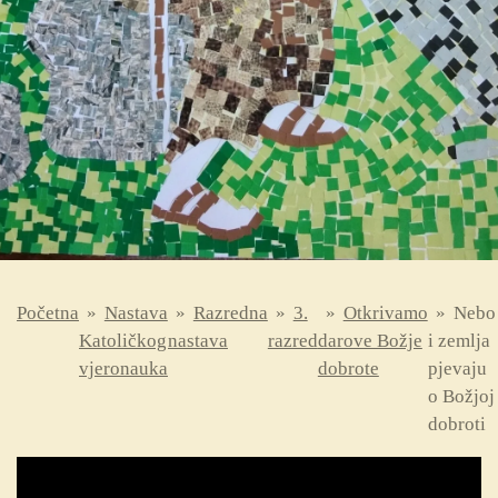
Početna
»
Nastava
»
Razredna
»
3.
»
Otkrivamo
»
Nebo
Katoličkog
nastava
razred
darove Božje
i zemlja
vjeronauka
dobrote
pjevaju
o Božjoj
dobroti