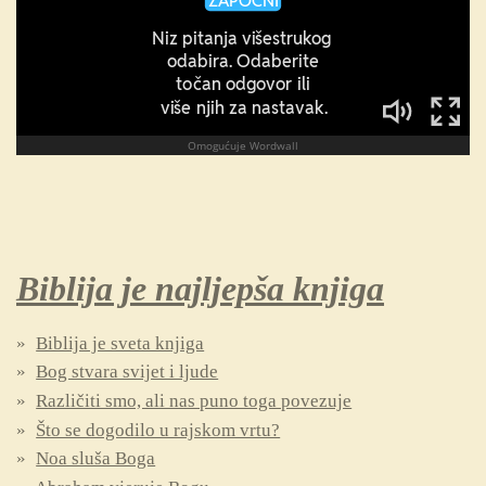
Biblija je najljepša knjiga
Biblija je sveta knjiga
Bog stvara svijet i ljude
Različiti smo, ali nas puno toga povezuje
Što se dogodilo u rajskom vrtu?
Noa sluša Boga