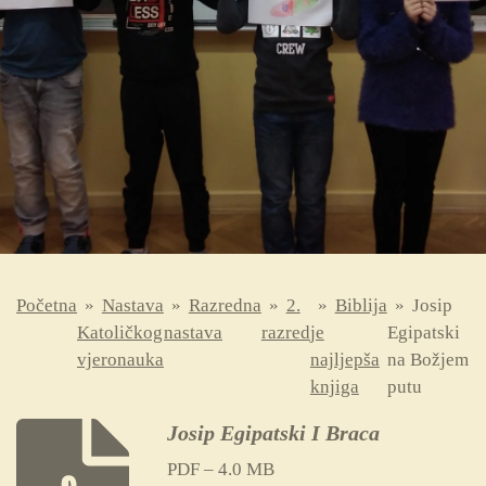
Početna
»
Nastava
»
Razredna
»
2.
»
Biblija
»
Josip
Katoličkog
nastava
razred
je
Egipatski
vjeronauka
najljepša
na Božjem
knjiga
putu
Josip Egipatski I Braca
PDF – 4.0 MB