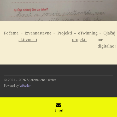
Početna
»
Izvannastavne
»
Projekti
»
eTwinning
»
Ojačaj
aktivnosti
projekti
me
digitalno!
© 2021 - 2026 Vjeronaučne iskrice
Powered by
Webador
Email