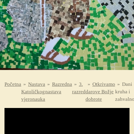
Početna
»
Nastava
»
Razredna
»
3.
»
Otkrivamo
»
Dani
Katoličkog
nastava
razred
darove Božje
kruha i
vjeronauka
dobrote
zahvalno