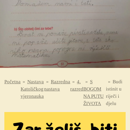
Početna
»
Nastava
»
Razredna
»
4.
»
S
»
Budi
Katoličkog
nastava
razred
BOGOM
istinit u
vjeronauka
NA PUTU
riječi i
ŽIVOTA
djelu