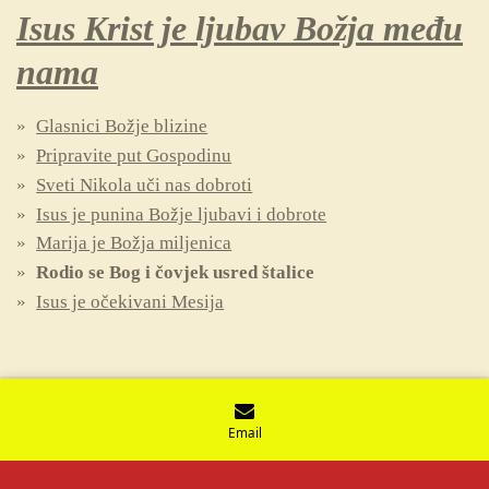
Isus Krist je ljubav Božja među
nama
Glasnici Božje blizine
Pripravite put Gospodinu
Sveti Nikola uči nas dobroti
Isus je punina Božje ljubavi i dobrote
Marija je Božja miljenica
Rodio se Bog i čovjek usred štalice
Isus je očekivani Mesija
Email
© 2021 - 2026 Vjeronaučne iskrice