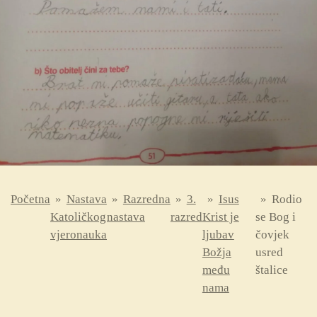
Početna
»
Nastava
»
Razredna
»
3.
»
Isus
»
Rodio
Katoličkog
nastava
razred
Krist je
se Bog i
vjeronauka
ljubav
čovjek
Božja
usred
među
štalice
nama