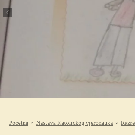
Početna
»
Nastava Katoličkog vjeronauka
»
Razre