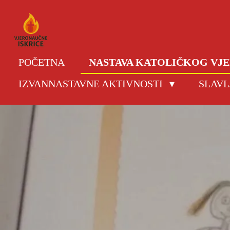
Skip
to
main
content
POČETNA
NASTAVA KATOLIČKOG V
IZVANNASTAVNE AKTIVNOSTI
SLAVL