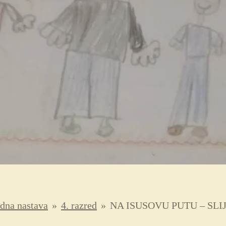
dna nastava
»
4. razred
»
NA ISUSOVU PUTU – SL