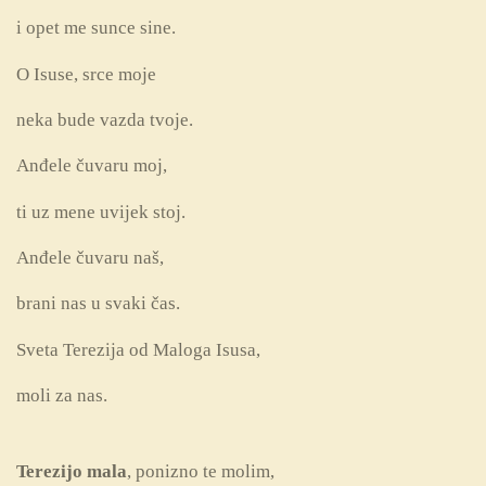
i opet me sunce sine.
O Isuse, srce moje
neka bude vazda tvoje.
Anđele čuvaru moj,
ti uz mene uvijek stoj.
Anđele čuvaru naš,
brani nas u svaki čas.
Sveta Terezija od Maloga Isusa,
moli za nas.
Terezijo mala
, ponizno te molim,