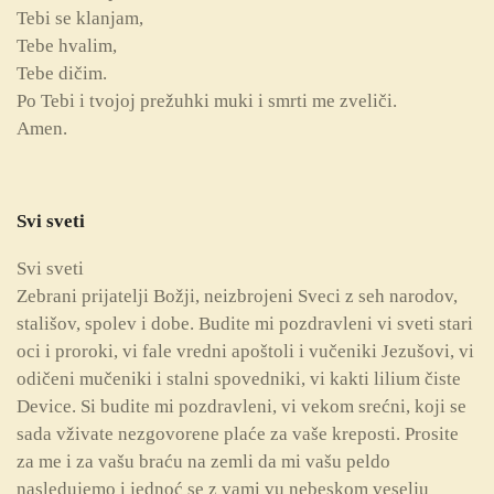
Tebi se klanjam,
Tebe hvalim,
Tebe dičim.
Po Tebi i tvojoj prežuhki muki i smrti me zveliči.
Amen.
Svi sveti
Svi sveti
Zebrani prijatelji Božji, neizbrojeni Sveci z seh narodov,
stališov, spolev i dobe. Budite mi pozdravleni vi sveti stari
oci i proroki, vi fale vredni apoštoli i vučeniki Jezušovi, vi
odičeni mučeniki i stalni spovedniki, vi kakti lilium čiste
Device. Si budite mi pozdravleni, vi vekom srećni, koji se
sada vživate nezgovorene plaće za vaše kreposti. Prosite
za me i za vašu braću na zemli da mi vašu peldo
nasledujemo i jednoć se z vami vu nebeskom veselju