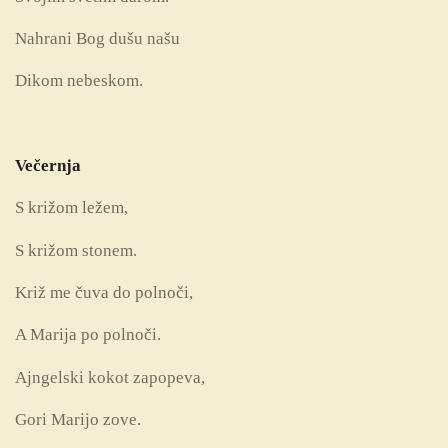
Nahrani Bog dušu našu
Dikom nebeskom.
Večernja
S križom ležem,
S križom stonem.
Križ me čuva do polnoči,
A Marija po polnoči.
Ajngelski kokot zapopeva,
Gori Marijo zove.