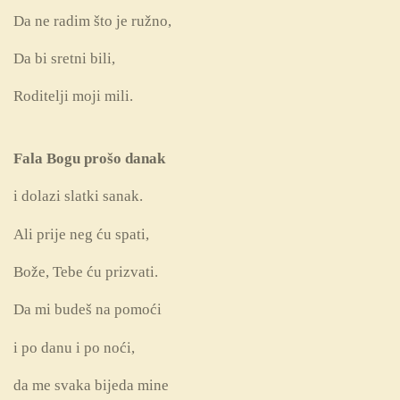
Da ne radim što je ružno,
Da bi sretni bili,
Roditelji moji mili.
Fala Bogu prošo danak
i dolazi slatki sanak.
Ali prije neg ću spati,
Bože, Tebe ću prizvati.
Da mi budeš na pomoći
i po danu i po noći,
da me svaka bijeda mine