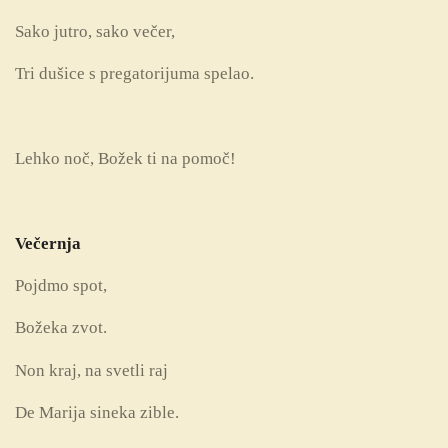
Sako jutro, sako večer,
Tri dušice s pregatorijuma spelao.
Lehko noč, Božek ti na pomoč!
Večernja
Pojdmo spot,
Božeka zvot.
Non kraj, na svetli raj
De Marija sineka zible.