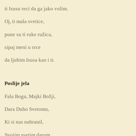
ti Isusu reci da ga jako volim.
Oj, ti mala svetice,
pune su ti ruke ružica,
sipaj meni u srce
da ljubim Isusa kao i ti.
Poslije jela
Fala Bogu, Majki Božji,
Dara Duho Svetomu,
Ki si nas nahranil,
Svojim svetim darom.