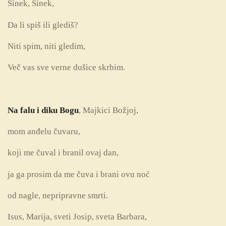
Sinek, Sinek,
Da li spiš ili glediš?
Niti spim, niti gledim,
Več vas sve verne dušice skrbim.
Na falu i diku Bogu
, Majkici Božjoj,
mom anđelu čuvaru,
koji me čuval i branil ovaj dan,
ja ga prosim da me čuva i brani ovu noć
od nagle, nepripravne smrti.
Isus, Marija, sveti Josip, sveta Barbara,