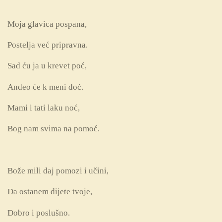
Moja glavica pospana,
Postelja već pripravna.
Sad ću ja u krevet poć,
Anđeo će k meni doć.
Mami i tati laku noć,
Bog nam svima na pomoć.
Bože mili daj pomozi i učini,
Da ostanem dijete tvoje,
Dobro i poslušno.