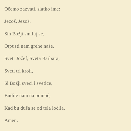
Očemo zazvati, slatko ime:
Jezoš, Jezoš.
Sin Božji smiluj se,
Otpusti nam grehe naše,
Sveti Jožef, Sveta Barbara,
Sveti tri kroli,
Si Božji sveci i svetice,
Budite nam na pomoć,
Kad bu duša se od tela ločila.
Amen.