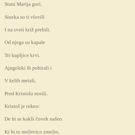
Stani Marija gori,
Sineka so ti vlovili
I na sveti križ prebili.
Od njega so kapale
Tri kapljice krvi.
Ajngeleki ih pobirali i
V kelih metali,
Pred Kristoša nosili.
Kristoš je rekeo:
De bi se kakši čovek našeo
Ki bi to molitvico zmolio,