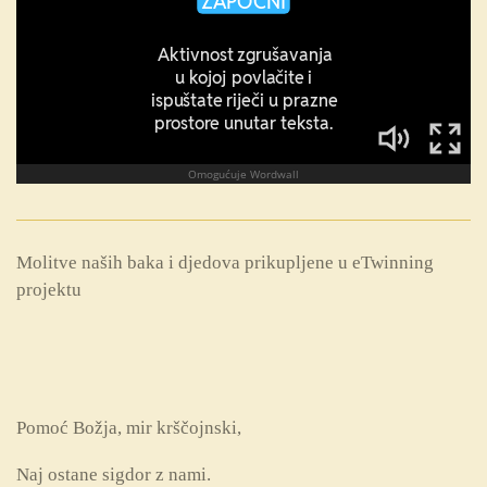
Molitve naših baka i djedova prikupljene u eTwinning
projektu
Pomoć Božja, mir krščojnski,
Naj ostane sigdor z nami.