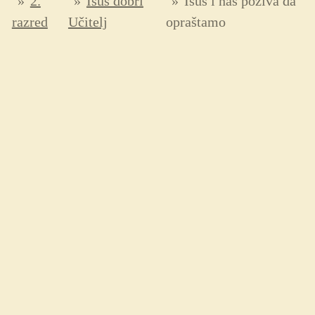
»
2.
»
Isus dobri
»
Isus i nas poziva da
razred
Učitelj
opraštamo