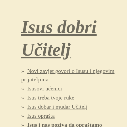
Isus dobri
Učitelj
Novi zavjet govori o Isusu i njegovim
prijateljima
Isusovi učenici
Isus treba tvoje ruke
Isus dobar i mudar Učitelj
Isus oprašta
Isus i nas poziva da opraštamo