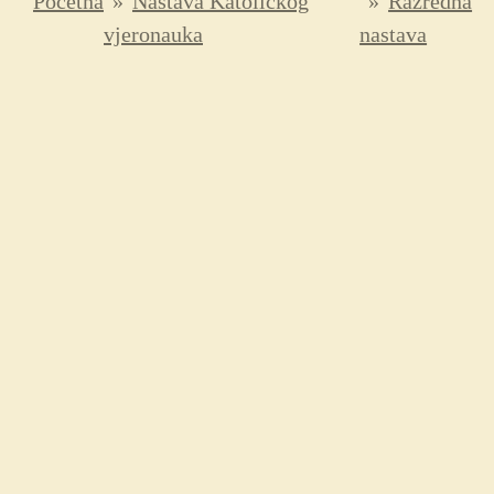
Početna
»
Nastava Katoličkog
»
Razredna
vjeronauka
nastava