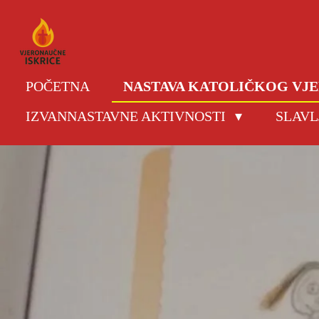
Skip
to
main
content
POČETNA
NASTAVA KATOLIČKOG V
IZVANNASTAVNE AKTIVNOSTI
SLAVL