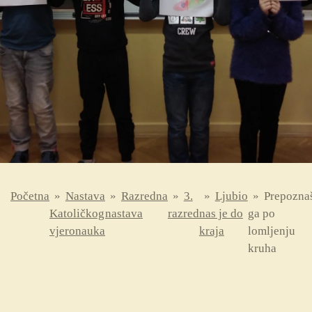
Početna
»
Nastava
»
Razredna
»
3.
»
Ljubio
»
Prepozna
Katoličkog
nastava
razred
nas je do
ga po
vjeronauka
kraja
lomljenju
kruha