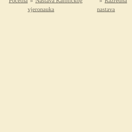
Početna
»
Nastava Katoličkog
»
Razredna
vjeronauka
nastava