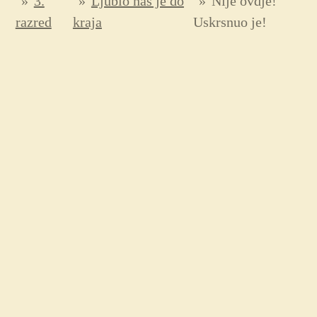
»
3.
»
Ljubio nas je do
»
Nije ovdje!
razred
kraja
Uskrsnuo je!