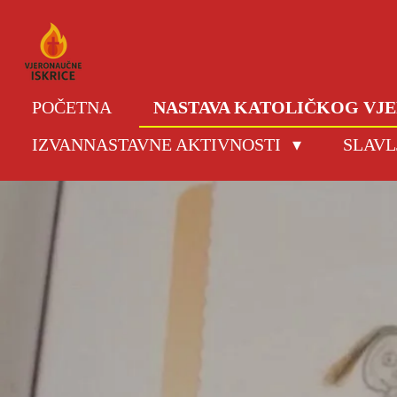
Skip
to
main
content
POČETNA
NASTAVA KATOLIČKOG V
IZVANNASTAVNE AKTIVNOSTI
SLAVL