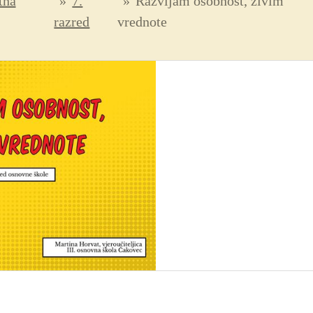
tna
»
7.
»
Razvijam osobnost, živim
razred
vrednote