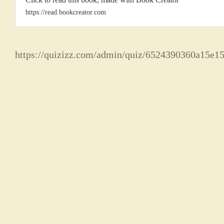
https://read.bookcreator.com
https://quizizz.com/admin/quiz/6524390360a15e15