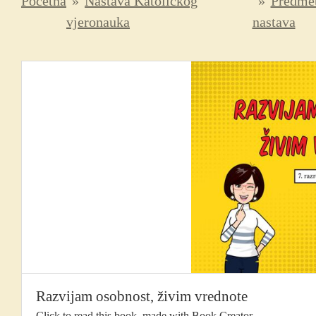
Početna
»
Nastava Katoličkog
»
Predme
vjeronauka
nastava
Razvijam osobnost, živim vrednote
Click to read this book, made with Book Creator