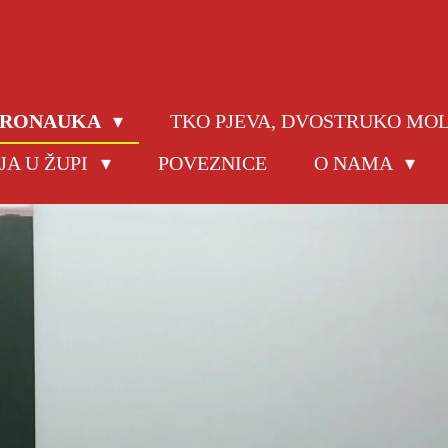
JERONAUKA
TKO PJEVA, DVOSTRUKO MO
JA U ŽUPI
POVEZNICE
O NAMA