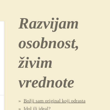
Razvijam
osobnost,
živim
vrednote
Božji sam original koji odrasta
Idol ili ideal?