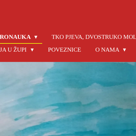
JERONAUKA
TKO PJEVA, DVOSTRUKO MO
JA U ŽUPI
POVEZNICE
O NAMA