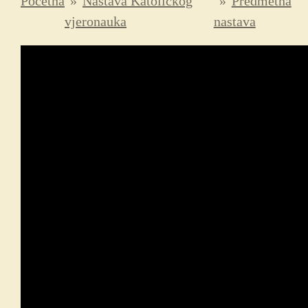
Početna
»
Nastava Katoličkog
»
Predmetna
vjeronauka
nastava