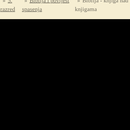
»
5.
»
Biblija i povijest
»
Biblija - knjiga nad
razred
spasenja
knjigama